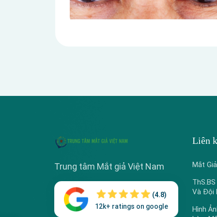
Liên 
Mắt Gi
Trung tâm Mắt giả Việt Nam
ThS.BS
Và Đội
(4.8)
12k+ ratings on google
Hình Ản