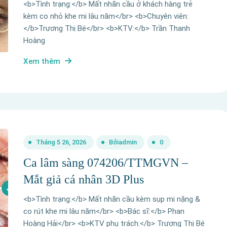
<b>Tình trạng:</b> Mất nhãn cầu ở khách hàng trẻ
kèm co nhỏ khe mi lâu năm</br> <b>Chuyên viên:
</b>Trương Thị Bé</br> <b>KTV:</b> Trần Thanh
Hoàng
Xem thêm
Tháng 5 26, 2026
Bởi
admin
0
Ca lâm sàng 074206/TTMGVN –
Mắt giả cá nhân 3D Plus
<b>Tình trạng:</b> Mất nhãn cầu kèm sụp mi nặng &
co rút khe mi lâu năm</br> <b>Bác sĩ:</b> Phan
Hoàng Hải</br> <b>KTV phụ trách:</b> Trương Thị Bé