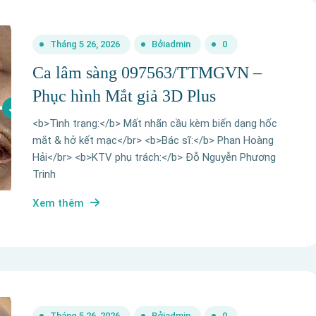
Tháng 5 26, 2026
Bởi
admin
0
Ca lâm sàng 097563/TTMGVN –
Phục hình Mắt giả 3D Plus
<b>Tình trạng:</b> Mất nhãn cầu kèm biến dạng hốc
mắt & hở kết mạc</br> <b>Bác sĩ:</b> Phan Hoàng
Hải</br> <b>KTV phụ trách:</b> Đỗ Nguyễn Phương
Trinh
Xem thêm
Tháng 5 26, 2026
Bởi
admin
0