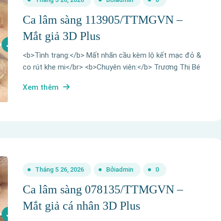
Ca lâm sàng 113905/TTMGVN –
Mắt giả 3D Plus
<b>Tình trạng:</b> Mất nhãn cầu kèm lộ kết mạc đỏ &
co rút khe mi</br> <b>Chuyên viên:</b> Trương Thị Bé
Xem thêm
Tháng 5 26, 2026
Bởi
admin
0
Ca lâm sàng 078135/TTMGVN –
Mắt giả cá nhân 3D Plus