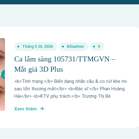
Tháng 5 26, 2026
Bởi
admin
0
Ca lâm sàng 105731/TTMGVN –
Mắt giả 3D Plus
<b>Tình trạng:</b> Biến dạng nhãn cầu & co rút khe mi
sau tổn thương mắt</br> <b>Bác sĩ:</b> Phan Hoàng
Hải</br> <b>KTV phụ trách:</b> Trương Thị Bé
Xem thêm