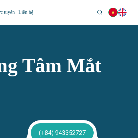
ực tuyến
Liên hệ
ung Tâm Mắt
(+84) 943352727