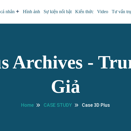
 cá nhân
Hình ảnh
Sự kiện nổi bật
Kiến thức
Video
Tư vấn tr
us Archives - Tr
Giả
Home
CASE STUDY
Case 3D Plus