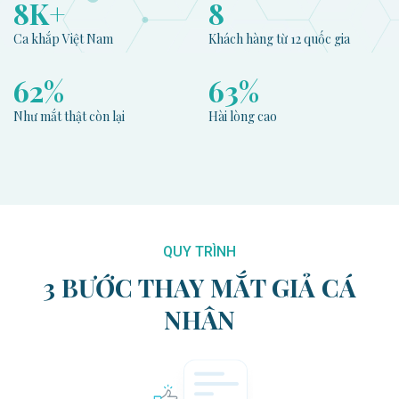
12
K+
12
Ca khắp Việt Nam
Khách hàng từ 12 quốc gia
98
%
100
%
Như mắt thật còn lại
Hài lòng cao
QUY TRÌNH
3 BƯỚC THAY MẮT GIẢ CÁ
NHÂN