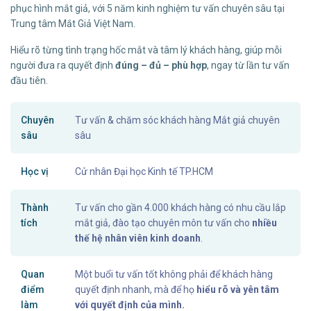
phục hình mắt giả, với 5 năm kinh nghiệm tư vấn chuyên sâu tại
Trung tâm Mắt Giả Việt Nam.
Hiểu rõ từng tình trạng hốc mắt và tâm lý khách hàng, giúp mỗi
người đưa ra quyết định
đúng – đủ – phù hợp
, ngay từ lần tư vấn
đầu tiên.
Chuyên
Tư vấn & chăm sóc khách hàng Mắt giả chuyên
sâu
sâu
Học vị
Cử nhân Đại học Kinh tế TP.HCM
Thành
Tư vấn cho gần 4.000 khách hàng có nhu cầu lắp
tích
mắt giả, đào tạo chuyên môn tư vấn cho
nhiều
thế hệ nhân viên kinh doanh
.
Quan
Một buổi tư vấn tốt không phải để khách hàng
điểm
quyết định nhanh, mà để họ
hiểu rõ và yên tâm
làm
với quyết định của mình.